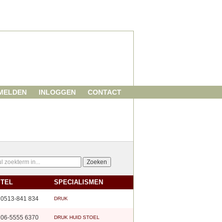
MELDEN
INLOGGEN
CONTACT
TEL
SPECIALISMEN
0513-841 834
DRUK
06-5555 6370
DRUK
HUID
STOEL