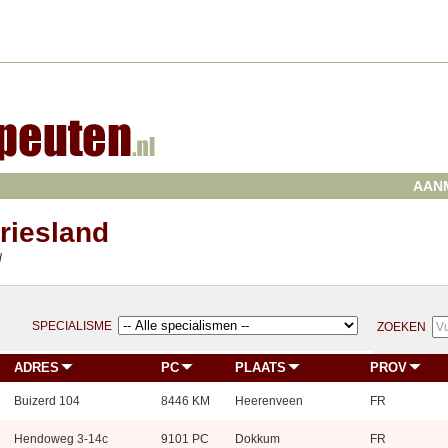
AAN
riesland
d
SPECIALISME
ZOEKEN
ADRES
PC
PLAATS
PROV
Buizerd 104
8446 KM
Heerenveen
FR
Hendoweg 3-14c
9101 PC
Dokkum
FR