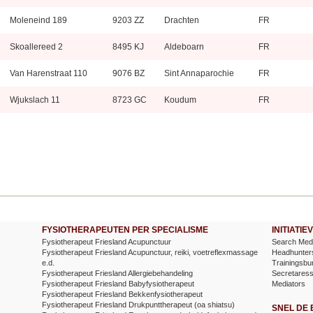
Moleneind 189
9203 ZZ
Drachten
FR
Skoallereed 2
8495 KJ
Aldeboarn
FR
Van Harenstraat 110
9076 BZ
Sint Annaparochie
FR
Wjukslach 11
8723 GC
Koudum
FR
FYSIOTHERAPEUTEN PER SPECIALISME
INITIATI
Fysiotherapeut Friesland Acupunctuur
Search Medi
Fysiotherapeut Friesland Acupunctuur, reiki, voetreflexmassage
Headhunter
e.d.
Trainingsbu
Fysiotherapeut Friesland Allergiebehandeling
Secretares
Fysiotherapeut Friesland Babyfysiotherapeut
Mediators
Fysiotherapeut Friesland Bekkenfysiotherapeut
Fysiotherapeut Friesland Drukpunttherapeut (oa shiatsu)
SNEL DE