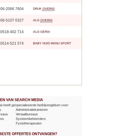
06-2066 7604
DRUK
OVERIG
06-5107 0327
ALG
OVERIG
0518-402 714
ALG
GERIA
0514-521 574
BABY
HUID
MANU
SPORT
EVEN VAN SEARCH MEDIA
a heeft gespecialiseerde bedrijvengidsen voor:
s
Administratiekantoren
reaus
Vertaalbureaus
ses
Systeembeheerders
Fysiotherapeuten
 BESTE OFFERTES ONTVANGEN?