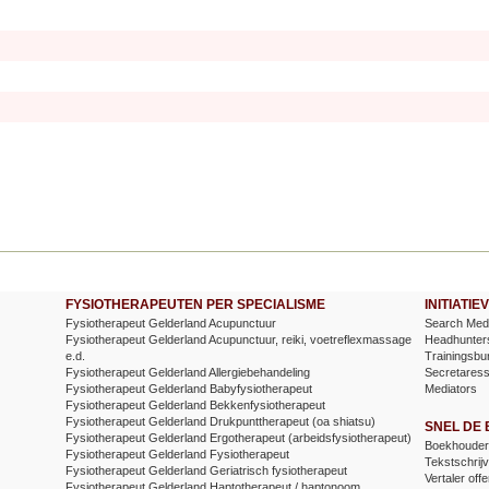
FYSIOTHERAPEUTEN PER SPECIALISME
INITIATI
Fysiotherapeut Gelderland Acupunctuur
Search Medi
Fysiotherapeut Gelderland Acupunctuur, reiki, voetreflexmassage
Headhunter
e.d.
Trainingsbu
Fysiotherapeut Gelderland Allergiebehandeling
Secretares
Fysiotherapeut Gelderland Babyfysiotherapeut
Mediators
Fysiotherapeut Gelderland Bekkenfysiotherapeut
Fysiotherapeut Gelderland Drukpunttherapeut (oa shiatsu)
SNEL DE
Fysiotherapeut Gelderland Ergotherapeut (arbeidsfysiotherapeut)
Boekhouder 
Fysiotherapeut Gelderland Fysiotherapeut
Tekstschrijv
Fysiotherapeut Gelderland Geriatrisch fysiotherapeut
Vertaler offe
Fysiotherapeut Gelderland Haptotherapeut / haptonoom