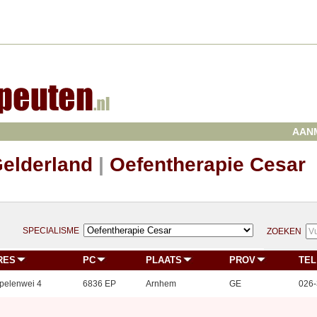
AAN
Gelderland
|
Oefentherapie Cesar
SPECIALISME
ZOEKEN
RES
PC
PLAATS
PROV
TEL
pelenwei 4
6836 EP
Arnhem
GE
026-