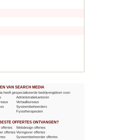
EVEN VAN SEARCH MEDIA
a heeft gespecialiseerde bedrijvengidsen voor:
s
Administratiekantoren
reaus
Vertaalbureaus
ses
Systeembeheerders
Fysiotherapeuten
 BESTE OFFERTES ONTVANGEN?
offertes
Webdesign offertes
er offertes
Vormgever offertes
rtes
Systeembeheerder offertes