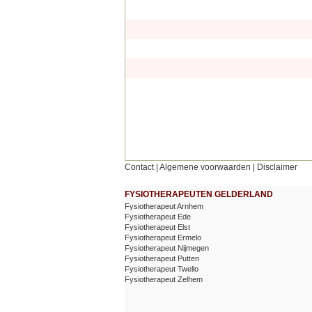
Contact
|
Algemene voorwaarden
|
Disclaimer
FYSIOTHERAPEUTEN GELDERLAND
Fysiotherapeut Arnhem
Fysiotherapeut Ede
Fysiotherapeut Elst
Fysiotherapeut Ermelo
Fysiotherapeut Nijmegen
Fysiotherapeut Putten
Fysiotherapeut Twello
Fysiotherapeut Zelhem