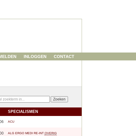
MELDEN
INLOGGEN
CONTACT
SPECIALISMEN
06
ACU
00
ALG
ERGO
MEDI
RE-INT
OVERIG