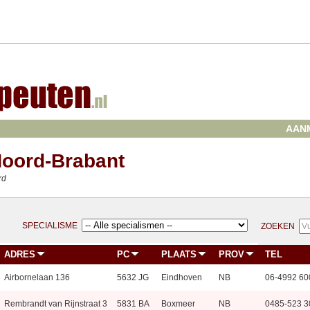
AAN
Noord-Brabant
rd
SPECIALISME
ZOEKEN
ADRES
PC
PLAATS
PROV
TEL
Airbornelaan 136
5632 JG
Eindhoven
NB
06-4992 60
Rembrandt van Rijnstraat 3
5831 BA
Boxmeer
NB
0485-523 3