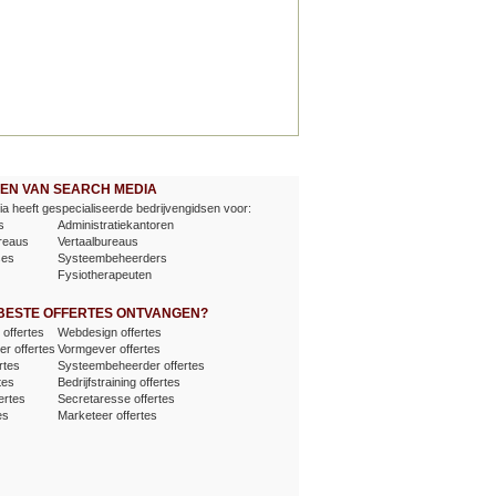
EVEN VAN SEARCH MEDIA
a heeft gespecialiseerde bedrijvengidsen voor:
s
Administratiekantoren
reaus
Vertaalbureaus
ses
Systeembeheerders
Fysiotherapeuten
 BESTE OFFERTES ONTVANGEN?
offertes
Webdesign offertes
er offertes
Vormgever offertes
rtes
Systeembeheerder offertes
tes
Bedrijfstraining offertes
ertes
Secretaresse offertes
es
Marketeer offertes