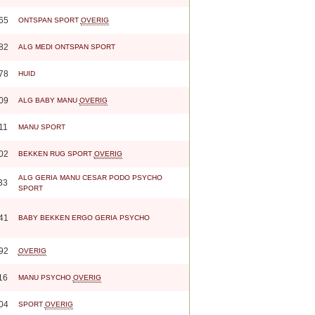
65
ONTSPAN
SPORT
OVERIG
82
ALG
MEDI
ONTSPAN
SPORT
78
HUID
09
ALG
BABY
MANU
OVERIG
11
MANU
SPORT
02
BEKKEN
RUG
SPORT
OVERIG
ALG
GERIA
MANU
CESAR
PODO
PSYCHO
33
SPORT
41
BABY
BEKKEN
ERGO
GERIA
PSYCHO
92
OVERIG
16
MANU
PSYCHO
OVERIG
04
SPORT
OVERIG