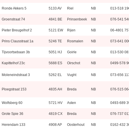
Ronde Akkers 5
5133 AV
Riel
NB
013-518 19
Groenstraat 74
4841 BE
Prinsenbeek
NB
076-541 54
Pieter Breugelhof 2
5121 EW
Rijen
NB
06-4801 75
Prins Clausstraat 1a
5246 TE
Rosmalen
NB
073-641 00
Tijvoortsebaan 3b
5051 HJ
Goirle
NB
013-530 08
Kapittelhof 23c
5688 ES
Oirschot
NB
0499-578 9
Moleneindstraat 3
5262 EL
Vught
NB
073-656 11
Ploegstraat 153
4835 AH
Breda
NB
076-515 06
Wolfsberg 60
5721 HV
Asten
NB
0493-689 3
Grote Spie 36
4819 CX
Breda
NB
076-737 01
Herendam 133
4908 AP
Oosterhout
NB
0162-432 3