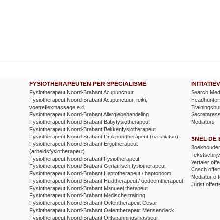
FYSIOTHERAPEUTEN PER SPECIALISME
INITIATI
Fysiotherapeut Noord-Brabant Acupunctuur
Search Medi
Fysiotherapeut Noord-Brabant Acupunctuur, reiki,
Headhunter
voetreflexmassage e.d.
Trainingsbu
Fysiotherapeut Noord-Brabant Allergiebehandeling
Secretares
Fysiotherapeut Noord-Brabant Babyfysiotherapeut
Mediators
Fysiotherapeut Noord-Brabant Bekkenfysiotherapeut
Fysiotherapeut Noord-Brabant Drukpunttherapeut (oa shiatsu)
SNEL DE
Fysiotherapeut Noord-Brabant Ergotherapeut
Boekhouder 
(arbeidsfysiotherapeut)
Tekstschrijv
Fysiotherapeut Noord-Brabant Fysiotherapeut
Vertaler offe
Fysiotherapeut Noord-Brabant Geriatrisch fysiotherapeut
Coach offer
Fysiotherapeut Noord-Brabant Haptotherapeut / haptonoom
Mediator off
Fysiotherapeut Noord-Brabant Huidtherapeut / oedeemtherapeut
Jurist offert
Fysiotherapeut Noord-Brabant Manueel therapeut
Fysiotherapeut Noord-Brabant Medische training
Fysiotherapeut Noord-Brabant Oefentherapeut Cesar
Fysiotherapeut Noord-Brabant Oefentherapeut Mensendieck
Fysiotherapeut Noord-Brabant Ontspanningsmasseur