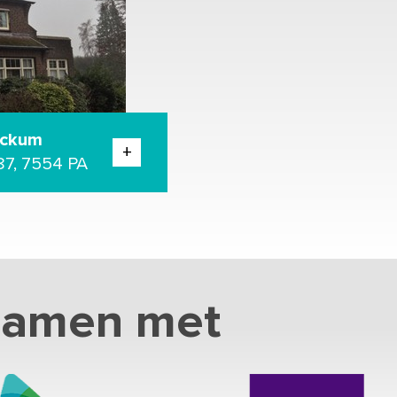
eckum
+
87, 7554 PA
samen met