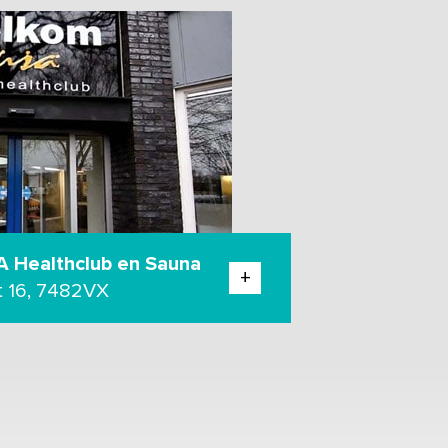
A Healthclub en Sauna
+
t 16, 7482VX