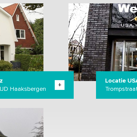
z
Locatie US
+
81JD Haaksbergen
Trompstraa