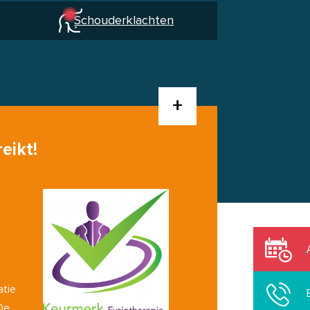
Schouderklachten
+
eikt!
atie
 De