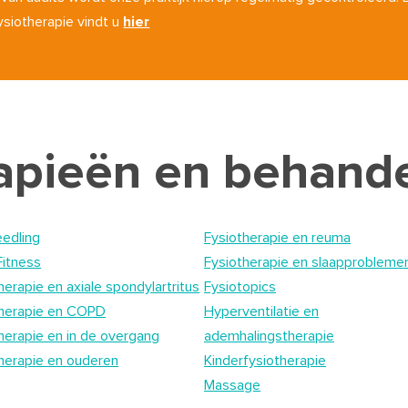
ysiotherapie vindt u
hier
rapieën en behand
edling
Fysiotherapie en reuma
Fitness
Fysiotherapie en slaapprobleme
herapie en axiale spondylartritus
Fysiotopics
therapie en COPD
Hyperventilatie en
herapie en in de overgang
ademhalingstherapie
herapie en ouderen
Kinderfysiotherapie
Massage