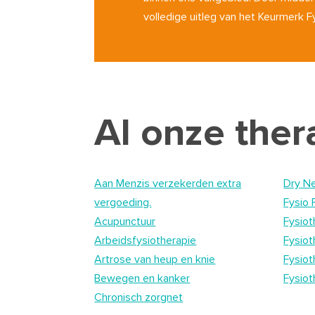
volledige uitleg van het Keurmerk F
Al onze the
Aan Menzis verzekerden extra
Dry Ne
vergoeding.
Fysio 
Acupunctuur
Fysiot
Arbeidsfysiotherapie
Fysio
Artrose van heup en knie
Fysiot
Bewegen en kanker
Fysiot
Chronisch zorgnet