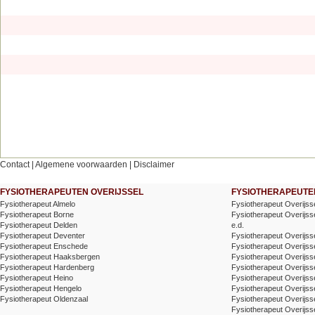
Contact
|
Algemene voorwaarden
|
Disclaimer
FYSIOTHERAPEUTEN OVERIJSSEL
FYSIOTHERAPEUTEN
Fysiotherapeut Almelo
Fysiotherapeut Overijss
Fysiotherapeut Borne
Fysiotherapeut Overijss
Fysiotherapeut Delden
e.d.
Fysiotherapeut Deventer
Fysiotherapeut Overijsse
Fysiotherapeut Enschede
Fysiotherapeut Overijss
Fysiotherapeut Haaksbergen
Fysiotherapeut Overijss
Fysiotherapeut Hardenberg
Fysiotherapeut Overijss
Fysiotherapeut Heino
Fysiotherapeut Overijss
Fysiotherapeut Hengelo
Fysiotherapeut Overijss
Fysiotherapeut Oldenzaal
Fysiotherapeut Overijsse
Fysiotherapeut Overijss