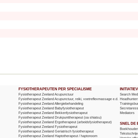
FYSIOTHERAPEUTEN PER SPECIALISME
INITIATI
Fysiotherapeut Zeeland Acupunctuur
Search Medi
Fysiotherapeut Zeeland Acupunctuur, reiki, voetreflexmassage e.d.
Headhunter
Fysiotherapeut Zeeland Allergiebehandeling
Trainingsbu
Fysiotherapeut Zeeland Babyfysiotherapeut
Secretares
Fysiotherapeut Zeeland Bekkenfysiotherapeut
Mediators
Fysiotherapeut Zeeland Drukpunttherapeut (oa shiatsu)
Fysiotherapeut Zeeland Ergotherapeut (arbeidsfysiotherapeut)
SNEL DE
Fysiotherapeut Zeeland Fysiotherapeut
Boekhouder 
Fysiotherapeut Zeeland Geriatrisch fysiotherapeut
Tekstschrijv
Fysiotherapeut Zeeland Haptotherapeut / haptonoom