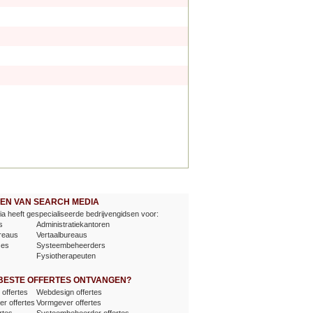
EVEN VAN SEARCH MEDIA
a heeft gespecialiseerde bedrijvengidsen voor:
s
Administratiekantoren
reaus
Vertaalbureaus
ses
Systeembeheerders
Fysiotherapeuten
 BESTE OFFERTES ONTVANGEN?
offertes
Webdesign offertes
er offertes
Vormgever offertes