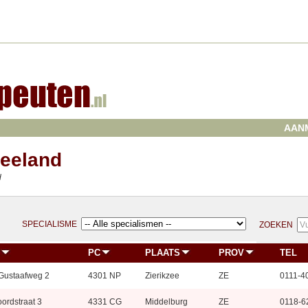
AAN
Zeeland
d
SPECIALISME
ZOEKEN
PC
PLAATS
PROV
TEL
Gustaafweg 2
4301 NP
Zierikzee
ZE
0111-4
ordstraat 3
4331 CG
Middelburg
ZE
0118-6