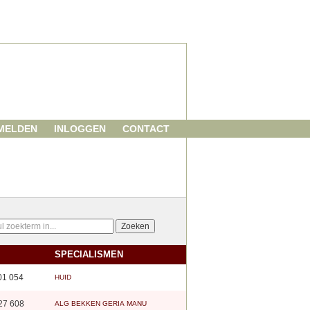
MELDEN
INLOGGEN
CONTACT
SPECIALISMEN
01 054
HUID
27 608
ALG
BEKKEN
GERIA
MANU