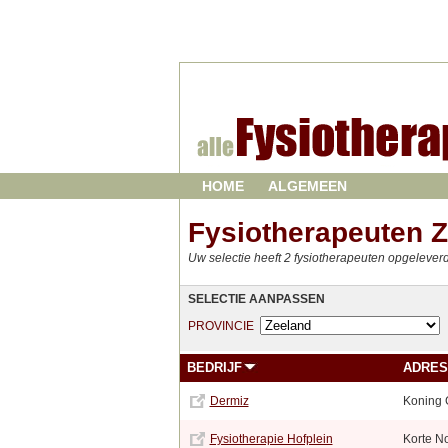
HOME
ALGEMEEN
Fysiotherapeuten 
Uw selectie heeft 2 fysiotherapeuten opgelever
SELECTIE AANPASSEN
PROVINCIE
BEDRIJF
ADRES
Dermiz
Koning 
Fysiotherapie Hofplein
Korte No