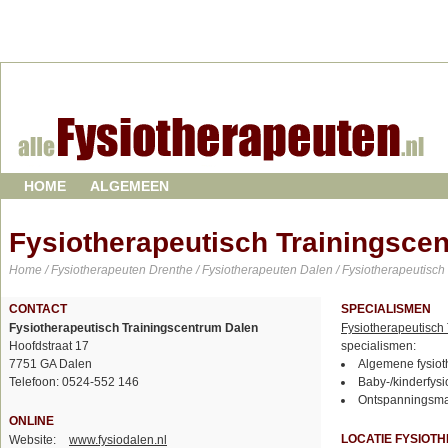
HOME
ALGEMEEN
Fysiotherapeutisch Trainingsce
Home
/
Fysiotherapeuten Drenthe
/
Fysiotherapeuten Dalen
/ Fysiotherapeutisch
CONTACT
SPECIALISMEN
Fysiotherapeutisch Trainingscentrum Dalen
Fysiotherapeutisch
Hoofdstraat 17
specialismen:
7751 GA Dalen
Algemene fysiot
Telefoon: 0524-552 146
Baby-/kinderfysi
Ontspanningsm
ONLINE
LOCATIE FYSIOT
Website:
www.fysiodalen.nl