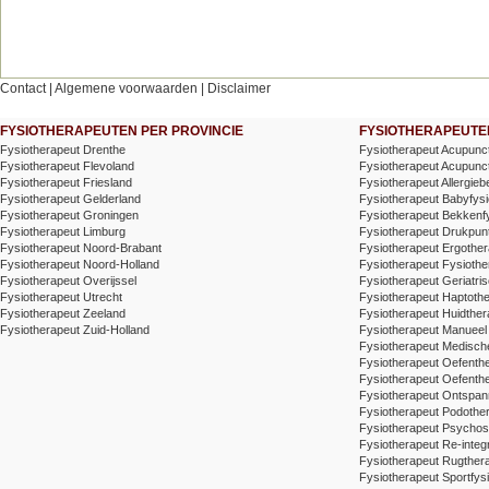
Contact
|
Algemene voorwaarden
|
Disclaimer
FYSIOTHERAPEUTEN PER PROVINCIE
FYSIOTHERAPEUTEN
Fysiotherapeut Drenthe
Fysiotherapeut Acupunc
Fysiotherapeut Flevoland
Fysiotherapeut Acupunctu
Fysiotherapeut Friesland
Fysiotherapeut Allergieb
Fysiotherapeut Gelderland
Fysiotherapeut Babyfysi
Fysiotherapeut Groningen
Fysiotherapeut Bekkenf
Fysiotherapeut Limburg
Fysiotherapeut Drukpunt
Fysiotherapeut Noord-Brabant
Fysiotherapeut Ergother
Fysiotherapeut Noord-Holland
Fysiotherapeut Fysiothe
Fysiotherapeut Overijssel
Fysiotherapeut Geriatris
Fysiotherapeut Utrecht
Fysiotherapeut Haptoth
Fysiotherapeut Zeeland
Fysiotherapeut Huidther
Fysiotherapeut Zuid-Holland
Fysiotherapeut Manueel
Fysiotherapeut Medische
Fysiotherapeut Oefenth
Fysiotherapeut Oefenth
Fysiotherapeut Ontspa
Fysiotherapeut Podothe
Fysiotherapeut Psychos
Fysiotherapeut Re-integr
Fysiotherapeut Rugthera
Fysiotherapeut Sportfysi