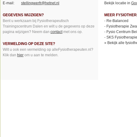
E-mail:
stellingwerfr@hetnet.nl
Bekijk locatie in
Go
GEGEVENS WIJZIGEN?
MEER FYSIOTHER
Bent u werkzaam bij Fysiotherapeutisch
-
Re-Balanced
Trainingscentrum Dalen en wilt u de gegevens op deze
-
Fysiotherapie Zw
pagina wijzigen? Neem dan
contact
met ons op.
-
Fysio Centrum Bei
-
SKS Fysiotherapie
»
Bekijk alle fysiot
VERMELDING OP DEZE SITE?
Wilt u ook een vermelding op alleFysiotherapeuten.nl?
Klik dan
hier
om u aan te melden.