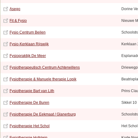
Asego
Dorine Ve
Fit & Fysio
Nieuwe M
Fysio Centrum Beilen
Schoolstr
Fysio-Kerklaan Rijswijk
Kerklaan
Fysiopraktijk De Meer
Esplanad
Fysiotherapeutisch Centrum Achterwillens
Driewegpl
Fysiotherapie & Manuele therapie Lopik
Beatrixpl
Fysiotherapie Bart van Lith
Prins Cla
Fysiotherapie De Buren
Sikkel 10
Fysiotherapie De Eekmaat / Glanerburg
Schoolstr
Fysiotherapie Het Schol
Het Schol
Fysiotherapie Hofplein
Korte Noo