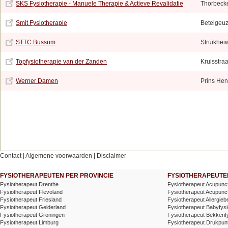
SKS Fysiotherapie - Manuele Therapie & Actieve Revalidatie
Thorbeck
Smit Fysiotherapie
Betelgeuz
STTC Bussum
Struikhei
Topfysiotherapie van der Zanden
Kruisstraa
Werner Damen
Prins Hen
Contact
|
Algemene voorwaarden
|
Disclaimer
FYSIOTHERAPEUTEN PER PROVINCIE
FYSIOTHERAPEUTEN
Fysiotherapeut Drenthe
Fysiotherapeut Acupunc
Fysiotherapeut Flevoland
Fysiotherapeut Acupunctu
Fysiotherapeut Friesland
Fysiotherapeut Allergieb
Fysiotherapeut Gelderland
Fysiotherapeut Babyfysi
Fysiotherapeut Groningen
Fysiotherapeut Bekkenf
Fysiotherapeut Limburg
Fysiotherapeut Drukpunt