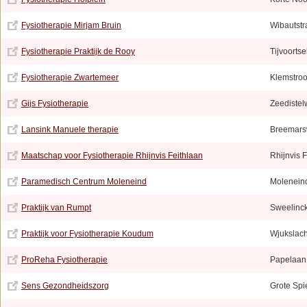
Fysiotherapie Mirjam Bruin
Wibautstr
Fysiotherapie Praktijk de Rooy
Tijvoorts
Fysiotherapie Zwartemeer
Klemstroo
Gijs Fysiotherapie
Zeedistel
Lansink Manuele therapie
Breemars
Maatschap voor Fysiotherapie Rhijnvis Feithlaan
Rhijnvis 
Paramedisch Centrum Moleneind
Moleneind
Praktijk van Rumpt
Sweelinck
Praktijk voor Fysiotherapie Koudum
Wjukslach
ProReha Fysiotherapie
Papelaan
Sens Gezondheidszorg
Grote Spi