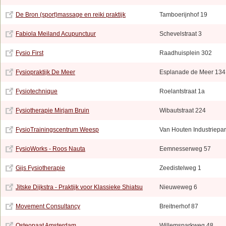
De Bron (sport)massage en reiki praktijk
Tamboerijnhof 19
Fabiola Meiland Acupunctuur
Schevelstraat 3
Fysio First
Raadhuisplein 302
Fysiopraktijk De Meer
Esplanade de Meer 134
Fysiotechnique
Roelantstraat 1a
Fysiotherapie Mirjam Bruin
Wibautstraat 224
FysioTrainingscentrum Weesp
Van Houten Industriepa
FysioWorks - Roos Nauta
Eemnesserweg 57
Gijs Fysiotherapie
Zeedistelweg 1
Jitske Dijkstra - Praktijk voor Klassieke Shiatsu
Nieuweweg 6
Movement Consultancy
Breitnerhof 87
Osteopaat Amsterdam
Willemsparkweg 48