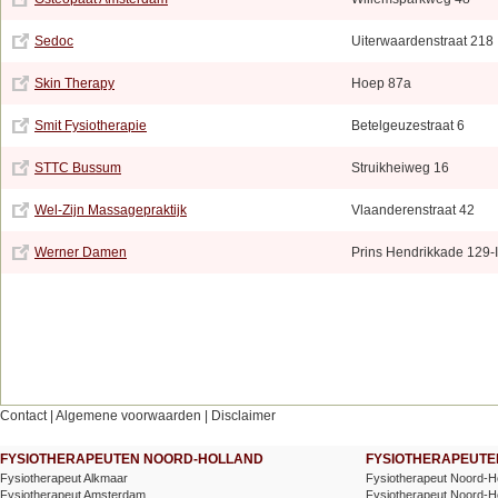
Sedoc
Uiterwaardenstraat 218
Skin Therapy
Hoep 87a
Smit Fysiotherapie
Betelgeuzestraat 6
STTC Bussum
Struikheiweg 16
Wel-Zijn Massagepraktijk
Vlaanderenstraat 42
Werner Damen
Prins Hendrikkade 129-I
Contact
|
Algemene voorwaarden
|
Disclaimer
FYSIOTHERAPEUTEN NOORD-HOLLAND
FYSIOTHERAPEUTEN
Fysiotherapeut Alkmaar
Fysiotherapeut Noord-H
Fysiotherapeut Amsterdam
Fysiotherapeut Noord-Hol