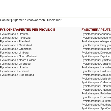
Contact
|
Algemene voorwaarden
|
Disclaimer
FYSIOTHERAPEUTEN PER PROVINCIE
FYSIOTHERAPEUTEN
Fysiotherapeut Drenthe
Fysiotherapeut Acupunc
Fysiotherapeut Flevoland
Fysiotherapeut Acupunctu
Fysiotherapeut Friesland
Fysiotherapeut Allergieb
Fysiotherapeut Gelderland
Fysiotherapeut Babyfysi
Fysiotherapeut Groningen
Fysiotherapeut Bekkenf
Fysiotherapeut Limburg
Fysiotherapeut Drukpunt
Fysiotherapeut Noord-Brabant
Fysiotherapeut Ergother
Fysiotherapeut Noord-Holland
Fysiotherapeut Fysiothe
Fysiotherapeut Overijssel
Fysiotherapeut Geriatris
Fysiotherapeut Utrecht
Fysiotherapeut Haptoth
Fysiotherapeut Zeeland
Fysiotherapeut Huidther
Fysiotherapeut Zuid-Holland
Fysiotherapeut Manueel
Fysiotherapeut Medische
Fysiotherapeut Oefenth
Fysiotherapeut Oefenth
Fysiotherapeut Ontspa
Fysiotherapeut Podothe
Fysiotherapeut Psychos
Fysiotherapeut Re-integr
Fysiotherapeut Rugthera
Fysiotherapeut Sportfysi