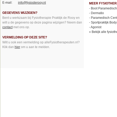
E-mail:
info@fysioderooy.nl
MEER FYSIOTHE
-
Boot Paramedisch
GEGEVENS WIJZIGEN?
-
Dermatio
Bent u werkzaam bij Fysiotherapie Praktijk de Rooy en
-
Paramedisch Cen
wilt u de gegevens op deze pagina wijzigen? Neem dan
-
Sportpraktijk Bod
contact
met ons op.
-
Agonist
»
Bekijk alle fysio
VERMELDING OP DEZE SITE?
Wilt u ook een vermelding op alleFysiotherapeuten.nl?
Klik dan
hier
om u aan te melden.