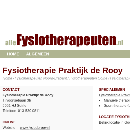
HOME
ALGEMEEN
Fysiotherapie Praktijk de Rooy
Home
/
Fysiotherapeuten Noord-Brabant
/
Fysiotherapeuten Goirle
/ Fysiotherapi
CONTACT
SPECIALISMEN
Fysiotherapie Praktijk de Rooy
Fysiotherapie Prakt
Tijvoortsebaan 3b
Manuele therapi
5051 HJ Goirle
Sport-therapie (
Telefoon: 013-530 0811
LOCATIE FYSIOT
ONLINE
Bekijk locatie in
Go
Website:
www.fysioderooy.nl