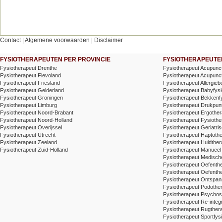
Contact
|
Algemene voorwaarden
|
Disclaimer
FYSIOTHERAPEUTEN PER PROVINCIE
FYSIOTHERAPEUTEN
Fysiotherapeut Drenthe
Fysiotherapeut Acupunc
Fysiotherapeut Flevoland
Fysiotherapeut Acupunctu
Fysiotherapeut Friesland
Fysiotherapeut Allergieb
Fysiotherapeut Gelderland
Fysiotherapeut Babyfysi
Fysiotherapeut Groningen
Fysiotherapeut Bekkenf
Fysiotherapeut Limburg
Fysiotherapeut Drukpunt
Fysiotherapeut Noord-Brabant
Fysiotherapeut Ergother
Fysiotherapeut Noord-Holland
Fysiotherapeut Fysiothe
Fysiotherapeut Overijssel
Fysiotherapeut Geriatris
Fysiotherapeut Utrecht
Fysiotherapeut Haptoth
Fysiotherapeut Zeeland
Fysiotherapeut Huidther
Fysiotherapeut Zuid-Holland
Fysiotherapeut Manueel
Fysiotherapeut Medische
Fysiotherapeut Oefenth
Fysiotherapeut Oefenth
Fysiotherapeut Ontspa
Fysiotherapeut Podothe
Fysiotherapeut Psychos
Fysiotherapeut Re-integr
Fysiotherapeut Rugthera
Fysiotherapeut Sportfysi