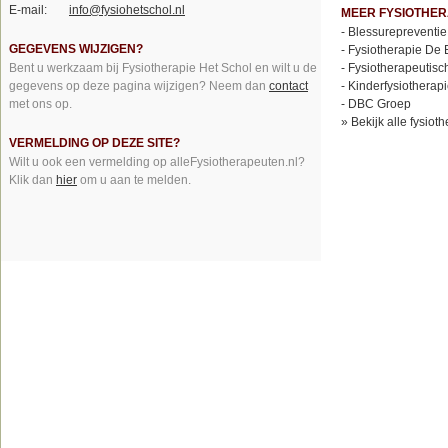
E-mail:
info@fysiohetschol.nl
MEER FYSIOTHER
-
Blessurepreventie
GEGEVENS WIJZIGEN?
-
Fysiotherapie De 
Bent u werkzaam bij Fysiotherapie Het Schol en wilt u de
-
Fysiotherapeutisc
gegevens op deze pagina wijzigen? Neem dan
contact
-
Kinderfysiotherap
met ons op.
-
DBC Groep
»
Bekijk alle fysiot
VERMELDING OP DEZE SITE?
Wilt u ook een vermelding op alleFysiotherapeuten.nl?
Klik dan
hier
om u aan te melden.