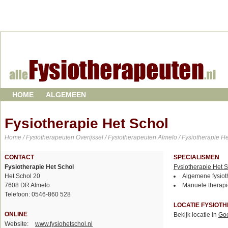
HOME
ALGEMEEN
Fysiotherapie Het Schol
Home
/
Fysiotherapeuten Overijssel
/
Fysiotherapeuten Almelo
/ Fysiotherapie H
CONTACT
SPECIALISMEN
Fysiotherapie Het Schol
Fysiotherapie Het 
Het Schol 20
Algemene fysiot
7608 DR Almelo
Manuele therapi
Telefoon: 0546-860 528
LOCATIE FYSIOT
ONLINE
Bekijk locatie in
Go
Website:
www.fysiohetschol.nl