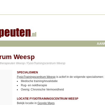
AAN
trum Weesp
otherapeuten Weesp
/ FysioTrainingscentrum Weesp
SPECIALISMEN
FysioTrainingscentrum Weesp
is actief in de volgende specialismen:
Medische training/revalidatie
Rug- en nektherapie
Overig: Chronische Vermoeidheid
LOCATIE FYSIOTRAININGSCENTRUM WEESP
Bekijk locatie in
Google Maps