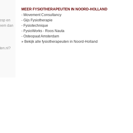
MEER FYSIOTHERAPEUTEN IN NOORD-HOLLAND
-
Movement Consultancy
esp en
-
Gijs Fysiotherapie
Neem dan
-
Fysiotechnique
-
FysioWorks - Roos Nauta
-
Osteopaat Amsterdam
»
Bekijk alle fysiotherapeuten in Noord-Holland
ten.nl?