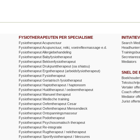
FYSIOTHERAPEUTEN PER SPECIALISME
INITIATI
Fysiotherapeut Acupunctuur
Search Medi
Fysiotherapeut Acupunctuur, reiki, voetreflexmassage e.d.
Headhunter
Fysiotherapeut Allergiebehandeling
Trainingsbu
Fysiotherapeut Babyfysiotherapeut
Secretares
Fysiotherapeut Bekkenfysiotherapeut
Mediators
Fysiotherapeut Drukpunttherapeut (oa shiatsu)
Fysiotherapeut Ergotherapeut (arbeidsfysiotherapeut)
SNEL DE
Fysiotherapeut Fysiotherapeut
Boekhouder 
Fysiotherapeut Geriatrisch fysiotherapeut
Tekstschrijv
Fysiotherapeut Haptotherapeut / haptonoom
Vertaler offe
Fysiotherapeut Huidtherapeut / oedeemtherapeut
Coach offer
Fysiotherapeut Manueel therapeut
Mediator off
Fysiotherapeut Medische training
Jurist offert
Fysiotherapeut Oefentherapeut Cesar
Fysiotherapeut Oefentherapeut Mensendieck
Fysiotherapeut Ontspanningsmasseur
Fysiotherapeut Podotherapeut
Fysiotherapeut Psychosomatisch therapeut
Fysiotherapeut Re-integratie
Fysiotherapeut Rugtherapeut / nektherapeut
Fysiotherapeut Sportfysiotherapeut / blessures