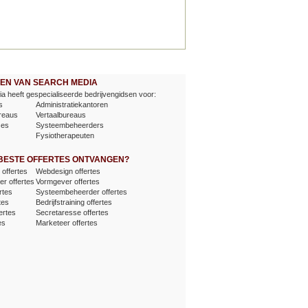
EVEN VAN SEARCH MEDIA
a heeft gespecialiseerde bedrijvengidsen voor:
s
Administratiekantoren
reaus
Vertaalbureaus
ses
Systeembeheerders
Fysiotherapeuten
 BESTE OFFERTES ONTVANGEN?
offertes
Webdesign offertes
er offertes
Vormgever offertes
rtes
Systeembeheerder offertes
tes
Bedrijfstraining offertes
ertes
Secretaresse offertes
es
Marketeer offertes