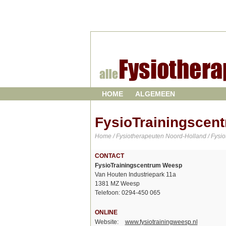
HOME
ALGEMEEN
FysioTrainingscen
Home
/
Fysiotherapeuten Noord-Holland
/
Fysi
CONTACT
FysioTrainingscentrum Weesp
Van Houten Industriepark 11a
1381 MZ Weesp
Telefoon: 0294-450 065
ONLINE
Website:
www.fysiotrainingweesp.nl