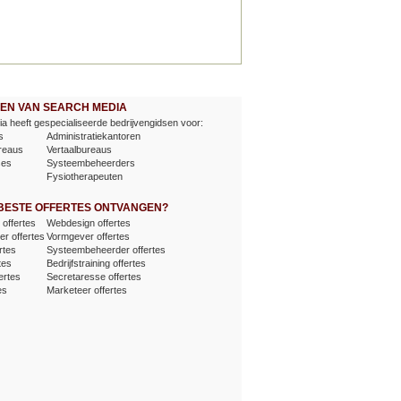
EVEN VAN SEARCH MEDIA
a heeft gespecialiseerde bedrijvengidsen voor:
s
Administratiekantoren
reaus
Vertaalbureaus
ses
Systeembeheerders
Fysiotherapeuten
 BESTE OFFERTES ONTVANGEN?
offertes
Webdesign offertes
er offertes
Vormgever offertes
rtes
Systeembeheerder offertes
tes
Bedrijfstraining offertes
ertes
Secretaresse offertes
es
Marketeer offertes