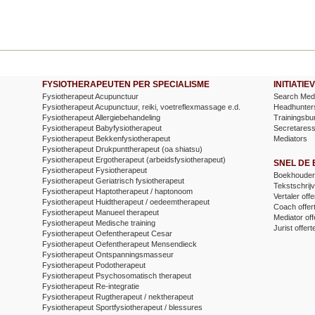
FYSIOTHERAPEUTEN PER SPECIALISME
INITIATI
Fysiotherapeut Acupunctuur
Search Medi
Fysiotherapeut Acupunctuur, reiki, voetreflexmassage e.d.
Headhunter
Fysiotherapeut Allergiebehandeling
Trainingsbu
Fysiotherapeut Babyfysiotherapeut
Secretares
Fysiotherapeut Bekkenfysiotherapeut
Mediators
Fysiotherapeut Drukpunttherapeut (oa shiatsu)
Fysiotherapeut Ergotherapeut (arbeidsfysiotherapeut)
SNEL DE
Fysiotherapeut Fysiotherapeut
Boekhouder 
Fysiotherapeut Geriatrisch fysiotherapeut
Tekstschrijv
Fysiotherapeut Haptotherapeut / haptonoom
Vertaler offe
Fysiotherapeut Huidtherapeut / oedeemtherapeut
Coach offer
Fysiotherapeut Manueel therapeut
Mediator off
Fysiotherapeut Medische training
Jurist offert
Fysiotherapeut Oefentherapeut Cesar
Fysiotherapeut Oefentherapeut Mensendieck
Fysiotherapeut Ontspanningsmasseur
Fysiotherapeut Podotherapeut
Fysiotherapeut Psychosomatisch therapeut
Fysiotherapeut Re-integratie
Fysiotherapeut Rugtherapeut / nektherapeut
Fysiotherapeut Sportfysiotherapeut / blessures