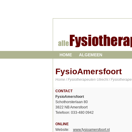
HOME
ALGEMEEN
FysioAmersfoort
Home
/
Fysiotherapeuten Utrecht
/
Fysiotherape
CONTACT
FysioAmersfoort
Schothorsterlaan 80
3822 NB Amersfoort
Telefoon: 033-480 0942
ONLINE
Website:
www.fysioamersfoort.nl