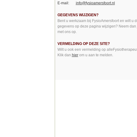
E-mail:
info@fysioamersfoort.nl
GEGEVENS WIJZIGEN?
Bent u werkzaam bij FysioAmersfoort en wilt u d
gegevens op deze pagina wijzigen? Neem dan
met ons op.
VERMELDING OP DEZE SITE?
Wilt u ook een vermelding op alleFysiotherapeu
Klik dan
hier
om u aan te melden.