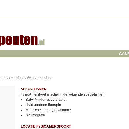
AAN
uten Amersfoort
/ FysioAmersfoort
SPECIALISMEN
FysioAmersfoort
is actief in de volgende specialismen:
Baby-/kinderfysiotherapie
Huid-/oedeemtherapie
Medische training/revalidatie
Re-integratie
LOCATIE FYSIOAMERSFOORT