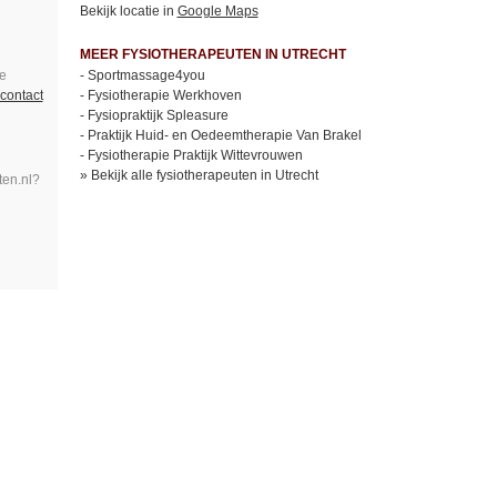
Bekijk locatie in
Google Maps
MEER FYSIOTHERAPEUTEN IN UTRECHT
e
-
Sportmassage4you
contact
-
Fysiotherapie Werkhoven
-
Fysiopraktijk Spleasure
-
Praktijk Huid- en Oedeemtherapie Van Brakel
-
Fysiotherapie Praktijk Wittevrouwen
»
Bekijk alle fysiotherapeuten in Utrecht
ten.nl?