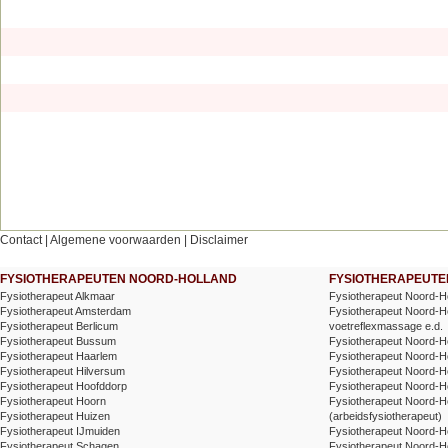
Contact
|
Algemene voorwaarden
|
Disclaimer
FYSIOTHERAPEUTEN NOORD-HOLLAND
FYSIOTHERAPEUTEN
Fysiotherapeut Alkmaar
Fysiotherapeut Noord-H
Fysiotherapeut Amsterdam
Fysiotherapeut Noord-Hol
Fysiotherapeut Berlicum
voetreflexmassage e.d.
Fysiotherapeut Bussum
Fysiotherapeut Noord-Ho
Fysiotherapeut Haarlem
Fysiotherapeut Noord-Ho
Fysiotherapeut Hilversum
Fysiotherapeut Noord-H
Fysiotherapeut Hoofddorp
Fysiotherapeut Noord-Ho
Fysiotherapeut Hoorn
Fysiotherapeut Noord-H
Fysiotherapeut Huizen
(arbeidsfysiotherapeut)
Fysiotherapeut IJmuiden
Fysiotherapeut Noord-Ho
Fysiotherapeut Schagen
Fysiotherapeut Noord-Ho