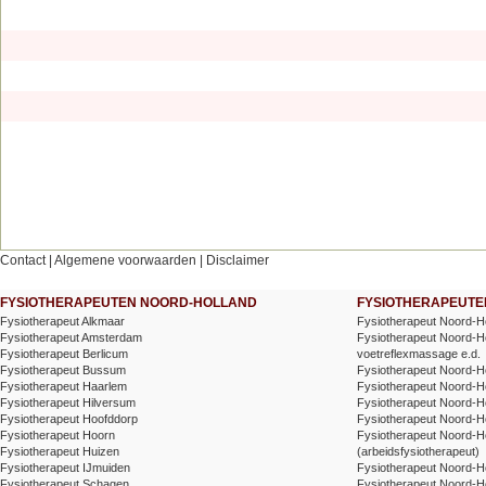
Contact
|
Algemene voorwaarden
|
Disclaimer
FYSIOTHERAPEUTEN NOORD-HOLLAND
FYSIOTHERAPEUTEN
Fysiotherapeut Alkmaar
Fysiotherapeut Noord-H
Fysiotherapeut Amsterdam
Fysiotherapeut Noord-Hol
Fysiotherapeut Berlicum
voetreflexmassage e.d.
Fysiotherapeut Bussum
Fysiotherapeut Noord-Ho
Fysiotherapeut Haarlem
Fysiotherapeut Noord-Ho
Fysiotherapeut Hilversum
Fysiotherapeut Noord-H
Fysiotherapeut Hoofddorp
Fysiotherapeut Noord-Ho
Fysiotherapeut Hoorn
Fysiotherapeut Noord-H
Fysiotherapeut Huizen
(arbeidsfysiotherapeut)
Fysiotherapeut IJmuiden
Fysiotherapeut Noord-Ho
Fysiotherapeut Schagen
Fysiotherapeut Noord-Ho