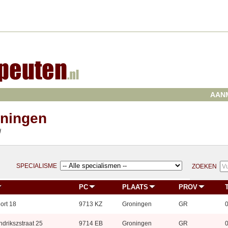
AAN
oningen
d
SPECIALISME
ZOEKEN
PC
PLAATS
PROV
ort 18
9713 KZ
Groningen
GR
0
drikszstraat 25
9714 EB
Groningen
GR
0