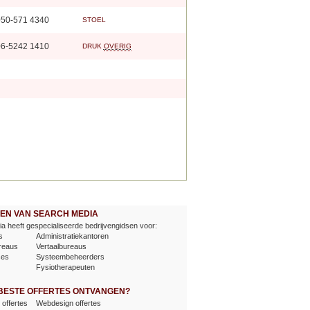
50-571 4340
STOEL
6-5242 1410
DRUK
OVERIG
EVEN VAN SEARCH MEDIA
a heeft gespecialiseerde bedrijvengidsen voor:
s
Administratiekantoren
reaus
Vertaalbureaus
ses
Systeembeheerders
Fysiotherapeuten
 BESTE OFFERTES ONTVANGEN?
offertes
Webdesign offertes