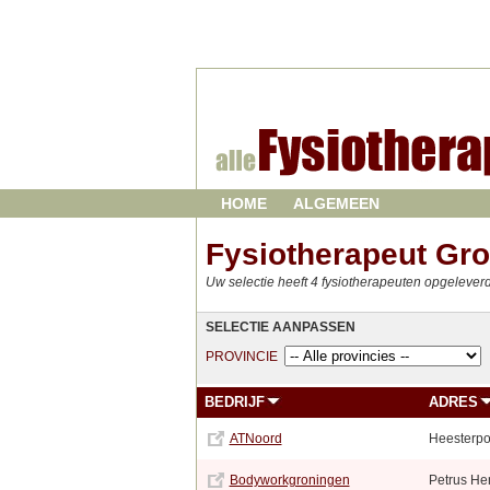
HOME
ALGEMEEN
Fysiotherapeut Gr
Uw selectie heeft 4 fysiotherapeuten opgelever
SELECTIE AANPASSEN
PROVINCIE
BEDRIJF
ADRES
ATNoord
Heesterpo
Bodyworkgroningen
Petrus Hen