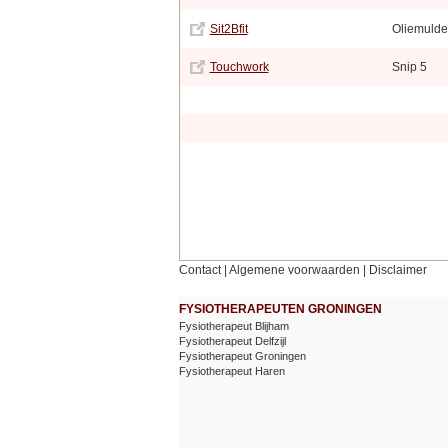
Sit2Bfit
Oliemuld
Touchwork
Snip 5
Contact
|
Algemene voorwaarden
|
Disclaimer
FYSIOTHERAPEUTEN GRONINGEN
Fysiotherapeut Blijham
Fysiotherapeut Delfzijl
Fysiotherapeut Groningen
Fysiotherapeut Haren