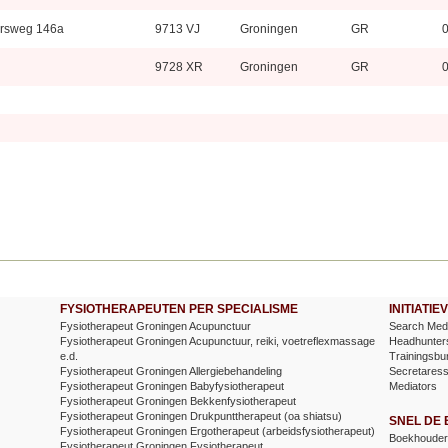
ersweg 146a
9713 VJ
Groningen
GR
0
9728 XR
Groningen
GR
0
FYSIOTHERAPEUTEN PER SPECIALISME
INITIATI
Fysiotherapeut Groningen Acupunctuur
Search Medi
Fysiotherapeut Groningen Acupunctuur, reiki, voetreflexmassage
Headhunter
e.d.
Trainingsbu
Fysiotherapeut Groningen Allergiebehandeling
Secretares
Fysiotherapeut Groningen Babyfysiotherapeut
Mediators
Fysiotherapeut Groningen Bekkenfysiotherapeut
Fysiotherapeut Groningen Drukpunttherapeut (oa shiatsu)
SNEL DE
Fysiotherapeut Groningen Ergotherapeut (arbeidsfysiotherapeut)
Boekhouder 
Fysiotherapeut Groningen Fysiotherapeut