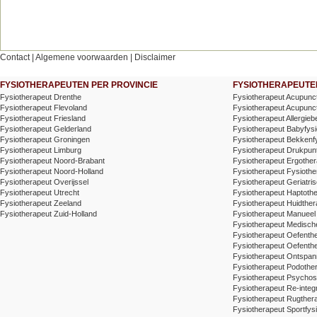
Contact
|
Algemene voorwaarden
|
Disclaimer
FYSIOTHERAPEUTEN PER PROVINCIE
FYSIOTHERAPEUTEN
Fysiotherapeut Drenthe
Fysiotherapeut Acupunc
Fysiotherapeut Flevoland
Fysiotherapeut Acupunctu
Fysiotherapeut Friesland
Fysiotherapeut Allergieb
Fysiotherapeut Gelderland
Fysiotherapeut Babyfysi
Fysiotherapeut Groningen
Fysiotherapeut Bekkenf
Fysiotherapeut Limburg
Fysiotherapeut Drukpunt
Fysiotherapeut Noord-Brabant
Fysiotherapeut Ergother
Fysiotherapeut Noord-Holland
Fysiotherapeut Fysiothe
Fysiotherapeut Overijssel
Fysiotherapeut Geriatris
Fysiotherapeut Utrecht
Fysiotherapeut Haptoth
Fysiotherapeut Zeeland
Fysiotherapeut Huidther
Fysiotherapeut Zuid-Holland
Fysiotherapeut Manueel
Fysiotherapeut Medische
Fysiotherapeut Oefenth
Fysiotherapeut Oefenth
Fysiotherapeut Ontspa
Fysiotherapeut Podothe
Fysiotherapeut Psychos
Fysiotherapeut Re-integr
Fysiotherapeut Rugthera
Fysiotherapeut Sportfysi