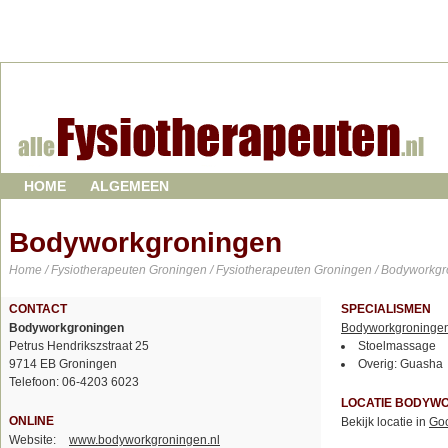
HOME
ALGEMEEN
Bodyworkgroningen
Home
/
Fysiotherapeuten Groningen
/
Fysiotherapeuten Groningen
/ Bodyworkgr
CONTACT
SPECIALISMEN
Bodyworkgroningen
Bodyworkgroninge
Petrus Hendrikszstraat 25
Stoelmassage
9714 EB Groningen
Overig: Guasha
Telefoon: 06-4203 6023
LOCATIE BODYW
ONLINE
Bekijk locatie in
Go
Website:
www.bodyworkgroningen.nl