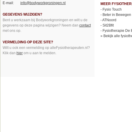
E-mail:
info@bodyworkgroningen.nl
MEER FYSIOTHER
-
Fysio Touch
GEGEVENS WIJZIGEN?
-
Beter in Bewegen
Bent u werkzaam bij Bodyworkgroningen en wilt u de
-
ATNoord
gegevens op deze pagina wijzigen? Neem dan
contact
-
Sit2Bfit
met ons op.
-
Fysiotherapie De 
»
Bekijk alle fysio
VERMELDING OP DEZE SITE?
Wilt u ook een vermelding op alleFysiotherapeuten.nl?
Klik dan
hier
om u aan te melden.