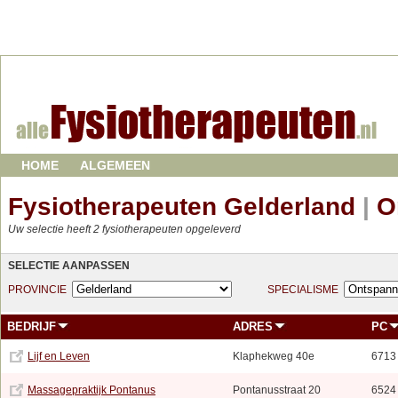
HOME
ALGEMEEN
Fysiotherapeuten Gelderland
|
O
Uw selectie heeft 2 fysiotherapeuten opgeleverd
SELECTIE AANPASSEN
PROVINCIE
SPECIALISME
BEDRIJF
ADRES
PC
Lijf en Leven
Klaphekweg 40e
6713
Massagepraktijk Pontanus
Pontanusstraat 20
6524