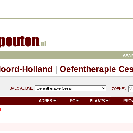
AAN
Noord-Holland
|
Oefentherapie Ce
SPECIALISME
ZOEKEN
ADRES
PC
PLAATS
PRO
.