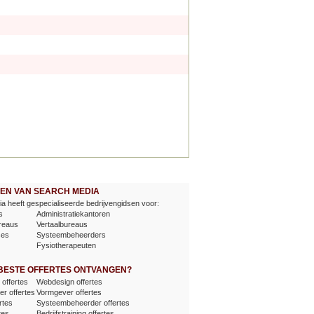
EVEN VAN SEARCH MEDIA
a heeft gespecialiseerde bedrijvengidsen voor:
s
Administratiekantoren
reaus
Vertaalbureaus
ses
Systeembeheerders
Fysiotherapeuten
 BESTE OFFERTES ONTVANGEN?
offertes
Webdesign offertes
er offertes
Vormgever offertes
rtes
Systeembeheerder offertes
tes
Bedrijfstraining offertes