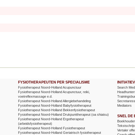
FYSIOTHERAPEUTEN PER SPECIALISME
INITIATI
Fysiotherapeut Noord-Holland Acupunctuur
Search Medi
Fysiotherapeut Noord-Holland Acupunctuur, reiki,
Headhunter
voetreflexmassage e.d.
Trainingsbu
Fysiotherapeut Noord-Holland Allergiebehandeling
Secretares
Fysiotherapeut Noord-Holland Babyfysiotherapeut
Mediators
Fysiotherapeut Noord-Holland Bekkenfysiotherapeut
Fysiotherapeut Noord-Holland Drukpunttherapeut (oa shiatsu)
SNEL DE
Fysiotherapeut Noord-Holland Ergotherapeut
Boekhouder 
(arbeidsfysiotherapeut)
Tekstschrijv
Fysiotherapeut Noord-Holland Fysiotherapeut
Vertaler offe
Fysiotherapeut Noord-Holland Geriatrisch fysiotherapeut
Coach offer