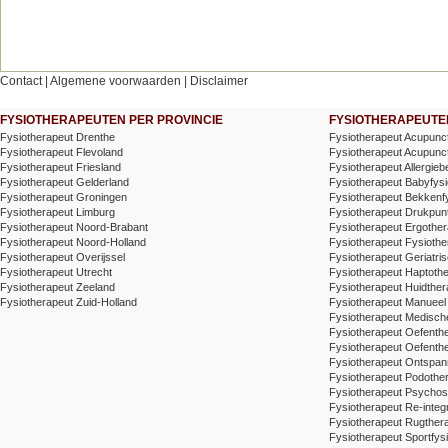
Contact
|
Algemene voorwaarden
|
Disclaimer
FYSIOTHERAPEUTEN PER PROVINCIE
FYSIOTHERAPEUTEN
Fysiotherapeut Drenthe
Fysiotherapeut Acupunc
Fysiotherapeut Flevoland
Fysiotherapeut Acupunctu
Fysiotherapeut Friesland
Fysiotherapeut Allergieb
Fysiotherapeut Gelderland
Fysiotherapeut Babyfysi
Fysiotherapeut Groningen
Fysiotherapeut Bekkenf
Fysiotherapeut Limburg
Fysiotherapeut Drukpunt
Fysiotherapeut Noord-Brabant
Fysiotherapeut Ergother
Fysiotherapeut Noord-Holland
Fysiotherapeut Fysiothe
Fysiotherapeut Overijssel
Fysiotherapeut Geriatris
Fysiotherapeut Utrecht
Fysiotherapeut Haptoth
Fysiotherapeut Zeeland
Fysiotherapeut Huidther
Fysiotherapeut Zuid-Holland
Fysiotherapeut Manueel
Fysiotherapeut Medische
Fysiotherapeut Oefenth
Fysiotherapeut Oefenth
Fysiotherapeut Ontspa
Fysiotherapeut Podothe
Fysiotherapeut Psychos
Fysiotherapeut Re-integr
Fysiotherapeut Rugthera
Fysiotherapeut Sportfysi