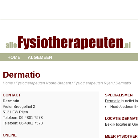
HOME
ALGEMEEN
Dermatio
Home
/
Fysiotherapeuten Noord-Brabant
/
Fysiotherapeuten Rijen
/ Dermatio
CONTACT
SPECIALISMEN
Dermatio
Dermatio
is actief 
Pieter Breugelhof 2
Huid-/oedeemth
5121 EW Rijen
Telefoon: 06-4801 7578
LOCATIE DERMAT
Telefoon: 06-4801 7578
Bekijk locatie in
Go
ONLINE
MEER FYSIOTHE