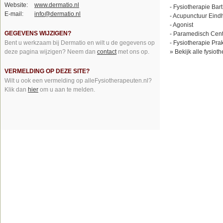
Website:
www.dermatio.nl
-
Fysiotherapie Bart
E-mail:
info@dermatio.nl
-
Acupunctuur Eind
-
Agonist
GEGEVENS WIJZIGEN?
-
Paramedisch Cen
Bent u werkzaam bij Dermatio en wilt u de gegevens op
-
Fysiotherapie Prak
deze pagina wijzigen? Neem dan
contact
met ons op.
»
Bekijk alle fysio
VERMELDING OP DEZE SITE?
Wilt u ook een vermelding op alleFysiotherapeuten.nl?
Klik dan
hier
om u aan te melden.