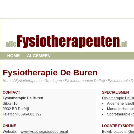
HOME
ALGEMEEN
Fysiotherapie De Buren
Home
/
Fysiotherapeuten Groningen
/
Fysiotherapeuten Delfzijl
/ Fysiotherapie 
CONTACT
SPECIALISMEN
Fysiotherapie De Buren
Fysiotherapie De B
Sikkel 10
Algemene fysiot
9932 BD Delfzijl
Manuele therapi
Telefoon: 0596-683 392
Sport-therapie (
ONLINE
LOCATIE FYSIOT
Website:
www.fysiotherapiedeburen.nl
Bekijk locatie in
Go