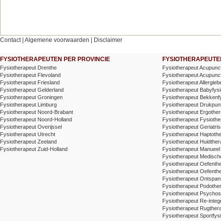
Contact
|
Algemene voorwaarden
|
Disclaimer
FYSIOTHERAPEUTEN PER PROVINCIE
FYSIOTHERAPEUTEN
Fysiotherapeut Drenthe
Fysiotherapeut Acupunc
Fysiotherapeut Flevoland
Fysiotherapeut Acupunctu
Fysiotherapeut Friesland
Fysiotherapeut Allergieb
Fysiotherapeut Gelderland
Fysiotherapeut Babyfysi
Fysiotherapeut Groningen
Fysiotherapeut Bekkenf
Fysiotherapeut Limburg
Fysiotherapeut Drukpunt
Fysiotherapeut Noord-Brabant
Fysiotherapeut Ergother
Fysiotherapeut Noord-Holland
Fysiotherapeut Fysiothe
Fysiotherapeut Overijssel
Fysiotherapeut Geriatris
Fysiotherapeut Utrecht
Fysiotherapeut Haptoth
Fysiotherapeut Zeeland
Fysiotherapeut Huidther
Fysiotherapeut Zuid-Holland
Fysiotherapeut Manueel
Fysiotherapeut Medische
Fysiotherapeut Oefenth
Fysiotherapeut Oefenth
Fysiotherapeut Ontspa
Fysiotherapeut Podothe
Fysiotherapeut Psychos
Fysiotherapeut Re-integr
Fysiotherapeut Rugthera
Fysiotherapeut Sportfysi