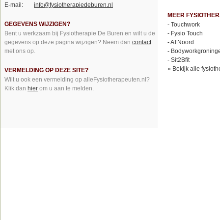
E-mail:
info@fysiotherapiedeburen.nl
MEER FYSIOTHER
GEGEVENS WIJZIGEN?
-
Touchwork
Bent u werkzaam bij Fysiotherapie De Buren en wilt u de
-
Fysio Touch
gegevens op deze pagina wijzigen? Neem dan
contact
-
ATNoord
met ons op.
-
Bodyworkgroning
-
Sit2Bfit
»
Bekijk alle fysio
VERMELDING OP DEZE SITE?
Wilt u ook een vermelding op alleFysiotherapeuten.nl?
Klik dan
hier
om u aan te melden.