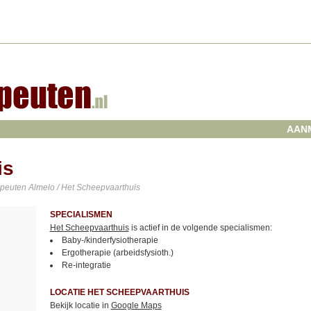
AAN
is
apeuten Almelo
/ Het Scheepvaarthuis
SPECIALISMEN
Het Scheepvaarthuis
is actief in de volgende specialismen:
Baby-/kinderfysiotherapie
Ergotherapie (arbeidsfysioth.)
Re-integratie
LOCATIE HET SCHEEPVAARTHUIS
Bekijk locatie in
Google Maps