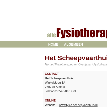
HOME
ALGEMEEN
Het Scheepvaarthu
Home
/
Fysiotherapeuten Overijssel
/
Fysiother
CONTACT
Het Scheepvaarthuis
Winkelsteeg 1A
7607 AT Almelo
Telefoon: 0546-816 923
ONLINE
Website:
www.fysio-scheepvaarthuis.nl