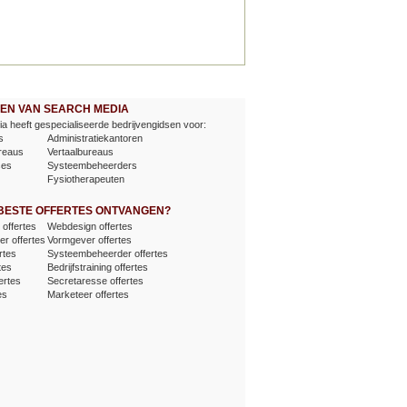
EVEN VAN SEARCH MEDIA
a heeft gespecialiseerde bedrijvengidsen voor:
s
Administratiekantoren
reaus
Vertaalbureaus
ses
Systeembeheerders
Fysiotherapeuten
 BESTE OFFERTES ONTVANGEN?
offertes
Webdesign offertes
er offertes
Vormgever offertes
rtes
Systeembeheerder offertes
tes
Bedrijfstraining offertes
ertes
Secretaresse offertes
es
Marketeer offertes