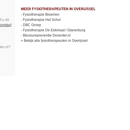
MEER FYSIOTHERAPEUTEN IN OVERIJSSEL
-
Fysiotherapie Bloemen
t u de
-
Fysiotherapie Het Schol
contact
-
DBC Groep
-
Fysiotherapie De Eekmaat / Glanerburg
-
Blessurepreventie Deventer.nl
»
Bekijk alle fysiotherapeuten in Overijssel
ten.nl?