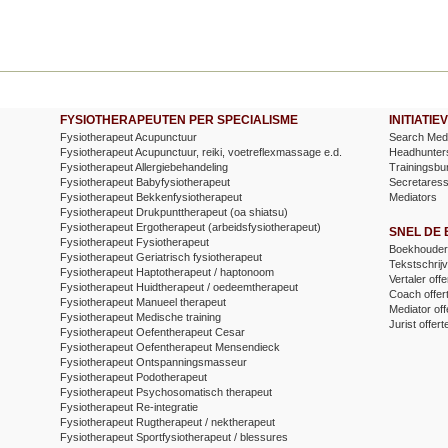
FYSIOTHERAPEUTEN PER SPECIALISME
INITIATI
Fysiotherapeut Acupunctuur
Search Medi
Fysiotherapeut Acupunctuur, reiki, voetreflexmassage e.d.
Headhunter
Fysiotherapeut Allergiebehandeling
Trainingsbu
Fysiotherapeut Babyfysiotherapeut
Secretares
Fysiotherapeut Bekkenfysiotherapeut
Mediators
Fysiotherapeut Drukpunttherapeut (oa shiatsu)
Fysiotherapeut Ergotherapeut (arbeidsfysiotherapeut)
SNEL DE
Fysiotherapeut Fysiotherapeut
Boekhouder 
Fysiotherapeut Geriatrisch fysiotherapeut
Tekstschrijv
Fysiotherapeut Haptotherapeut / haptonoom
Vertaler offe
Fysiotherapeut Huidtherapeut / oedeemtherapeut
Coach offer
Fysiotherapeut Manueel therapeut
Mediator off
Fysiotherapeut Medische training
Jurist offert
Fysiotherapeut Oefentherapeut Cesar
Fysiotherapeut Oefentherapeut Mensendieck
Fysiotherapeut Ontspanningsmasseur
Fysiotherapeut Podotherapeut
Fysiotherapeut Psychosomatisch therapeut
Fysiotherapeut Re-integratie
Fysiotherapeut Rugtherapeut / nektherapeut
Fysiotherapeut Sportfysiotherapeut / blessures