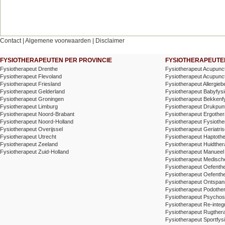
Contact
|
Algemene voorwaarden
|
Disclaimer
FYSIOTHERAPEUTEN PER PROVINCIE
FYSIOTHERAPEUTEN
Fysiotherapeut Drenthe
Fysiotherapeut Acupunc
Fysiotherapeut Flevoland
Fysiotherapeut Acupunctu
Fysiotherapeut Friesland
Fysiotherapeut Allergieb
Fysiotherapeut Gelderland
Fysiotherapeut Babyfysi
Fysiotherapeut Groningen
Fysiotherapeut Bekkenf
Fysiotherapeut Limburg
Fysiotherapeut Drukpunt
Fysiotherapeut Noord-Brabant
Fysiotherapeut Ergother
Fysiotherapeut Noord-Holland
Fysiotherapeut Fysiothe
Fysiotherapeut Overijssel
Fysiotherapeut Geriatris
Fysiotherapeut Utrecht
Fysiotherapeut Haptoth
Fysiotherapeut Zeeland
Fysiotherapeut Huidther
Fysiotherapeut Zuid-Holland
Fysiotherapeut Manueel
Fysiotherapeut Medische
Fysiotherapeut Oefenth
Fysiotherapeut Oefenth
Fysiotherapeut Ontspa
Fysiotherapeut Podothe
Fysiotherapeut Psychos
Fysiotherapeut Re-integr
Fysiotherapeut Rugthera
Fysiotherapeut Sportfysi