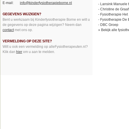
E-mail:
info@kinderfysiotherapieborne.nl
-
Lansink Manuele 
-
Christine de Graa
GEGEVENS WIJZIGEN?
-
Fysiotherapie Het
Bent u werkzaam bij Kinderfysiotherapie Borne en wilt u
-
Fysiotherapie De 
de gegevens op deze pagina wijzigen? Neem dan
-
DBC Groep
contact
met ons op.
»
Bekijk alle fysiot
VERMELDING OP DEZE SITE?
Wilt u ook een vermelding op alleFysiotherapeuten.nl?
Klik dan
hier
om u aan te melden.