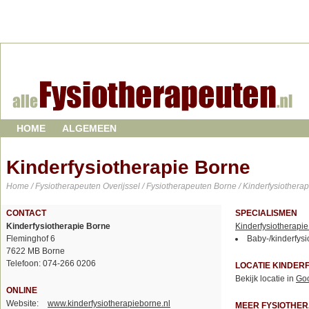
HOME
ALGEMEEN
Kinderfysiotherapie Borne
Home
/
Fysiotherapeuten Overijssel
/
Fysiotherapeuten Borne
/ Kinderfysiothera
CONTACT
SPECIALISMEN
Kinderfysiotherapie Borne
Kinderfysiotherapi
Fleminghof 6
Baby-/kinderfysi
7622 MB Borne
Telefoon: 074-266 0206
LOCATIE KINDER
Bekijk locatie in
Go
ONLINE
Website:
www.kinderfysiotherapieborne.nl
MEER FYSIOTHER