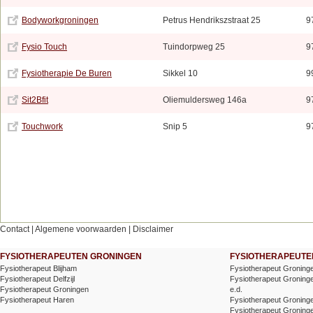
Bodyworkgroningen
Petrus Hendrikszstraat 25
9
Fysio Touch
Tuindorpweg 25
9
Fysiotherapie De Buren
Sikkel 10
9
Sit2Bfit
Oliemuldersweg 146a
9
Touchwork
Snip 5
9
Contact
|
Algemene voorwaarden
|
Disclaimer
FYSIOTHERAPEUTEN GRONINGEN
FYSIOTHERAPEUTEN
Fysiotherapeut Blijham
Fysiotherapeut Groning
Fysiotherapeut Delfzijl
Fysiotherapeut Groninge
Fysiotherapeut Groningen
e.d.
Fysiotherapeut Haren
Fysiotherapeut Groninge
Fysiotherapeut Groning