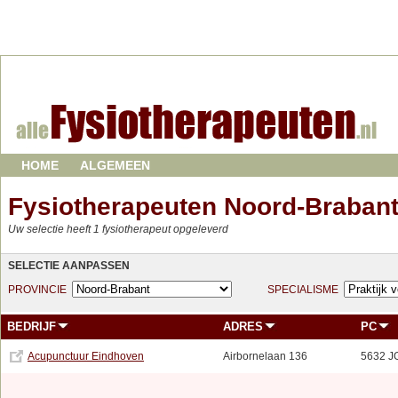
HOME
ALGEMEEN
Fysiotherapeuten Noord-Braban
Uw selectie heeft 1 fysiotherapeut opgeleverd
SELECTIE AANPASSEN
PROVINCIE
SPECIALISME
BEDRIJF
ADRES
PC
Acupunctuur Eindhoven
Airbornelaan 136
5632 J