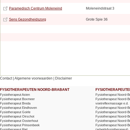
Paramedisch Centrum Moleneind
Moleneindstraat 3
Sens Gezondheidszorg
Grote Spie 36
Contact
|
Algemene voorwaarden
|
Disclaimer
FYSIOTHERAPEUTEN NOORD-BRABANT
FYSIOTHERAPEUTEN
Fysiotherapeut Asten
Fysiotherapeut Noord-B
Fysiotherapeut Boxmeer
Fysiotherapeut Noord-Br
Fysiotherapeut Breda
voetreflexmassage e.d.
Fysiotherapeut Eindhoven
Fysiotherapeut Noord-Br
Fysiotherapeut Goirle
Fysiotherapeut Noord-B
Fysiotherapeut Oirschot
Fysiotherapeut Noord-B
Fysiotherapeut Oosterhout
Fysiotherapeut Noord-Br
Fysiotherapeut Prinsenbeek
Fysiotherapeut Noord-B
Fysiotherapeut Riel
(arbeidsfysiotherapeut)